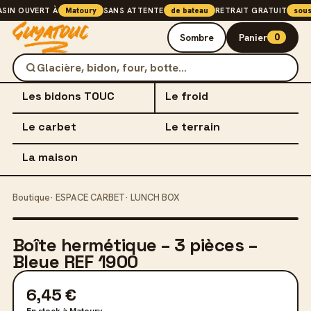
SIN OUVERT À
Matoury
SANS ATTENTE
de bateau
RETRAIT GRATUIT
sous
Sombre
Panier
0
Étanche, anti-UV, empilable
·
18
référence
Glacières Igloo, pichets, lunch box
s
·
4
Les bidons TOUC
Le froid
Sièges, tables, paniers, plein air
·
29
référence
Bottes Dunlop, sécurité, travail
s
·
6
réf
Le carbet
Le terrain
Électroménager, cuisine, rangement
·
30
référence
s
La maison
Boutique
·
ESPACE CARBET
·
LUNCH BOX
Boîte hermétique – 3 pièces –
Bleue REF 1900
6,45 €